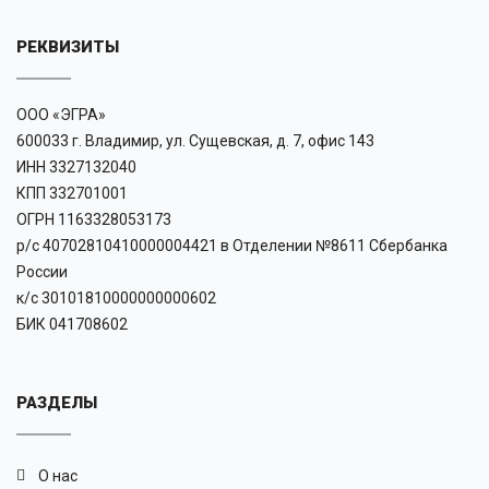
РЕКВИЗИТЫ
ООО «ЭГРА»
600033 г. Владимир, ул. Сущевская, д. 7, офис 143
ИНН 3327132040
КПП 332701001
ОГРН 1163328053173
р/с 40702810410000004421 в Отделении №8611 Сбербанка
России
к/с 30101810000000000602
БИК 041708602
РАЗДЕЛЫ
О нас