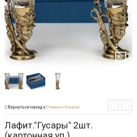
Вернуться назад к
Рюмки и бокалы
Лафит."Гусары" 2шт.
(картонная уп.)